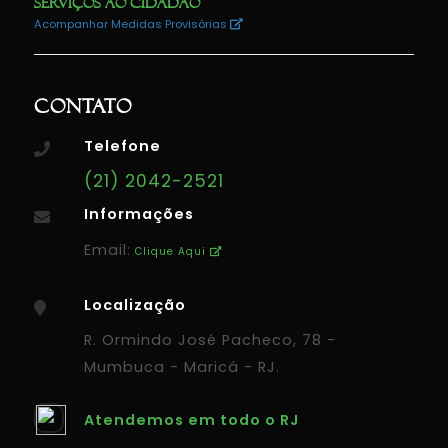
Serviços ao Cidadão
Acompanhar Medidas Provisórias
Contato
Telefone
(21) 2042-2521
Informações
Email:
Clique Aqui
Localização
R. Ormindo José Pacheco, 78 -
Mumbuca - Maricá - RJ.
Atendemos em todo o RJ